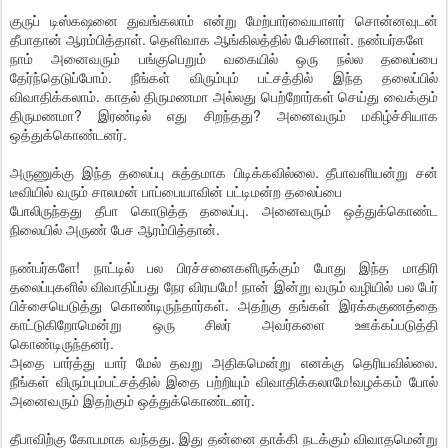
குருப் டிஸ்கஷனை துவங்கலாம் என்று மேற்பார்வையாளர் சொன்னவுடன்
தீபாதான் ஆரம்பித்தாள். தெளிவாக ஆங்கிலத்தில் பேசினாள். நண்பர்களே
நாம் அனைவரும் பங்குபெறும் வகையில் ஒரு நல்ல தலைப்பை
தேர்ந்தெடுப்போம். நீங்கள் விரும்பும் பட்சத்தில் இந்த தலைப்பில்
விவாதிக்கலாம். காதல் திருமணமா அல்லது பெற்றோர்கள் செய்து வைக்கும்
திருமணமா? இரண்டில் எது சிறந்தது? அனைவரும் மகிழ்ச்சியாக
ஒத்துக்கொண்டனர்.
அருணுக்கு இந்த தலைப்பு சுத்தமாக பிடிக்கவில்லை. தீபாவளியன்று சன்
டீவியில் வரும் சாலமன் பாப்பையாவின் பட்டிமன்ற தலைப்பை
போலிருந்தது தீபா கொடுத்த தலைப்பு. அனைவரும் ஒத்துக்கொண்ட
நிலையில் அருண் பேச ஆரம்பித்தான்.
நண்பர்களே! நாட்டில் பல பிரச்சனைகளிருக்கும் போது இந்த மாதிரி
தலைப்புகளில் விவாதிப்பது நேர விரயமே! நான் இன்று வரும் வழியில் பல பேர்
பிச்சையெடுத்து கொண்டிருந்தார்கள். அதற்கு தங்கள் இரக்ககுணத்தை
காட்டுகிறோமென்று ஒரு சிலர் அவர்களை ஊக்கப்படுத்தி
கொண்டிருந்தனர்.
அதை பார்த்து யார் மேல் தவறு அதிகமென்று எனக்கு தெரியவில்லை.
நீங்கள் விரும்பும்பட்சத்தில் இதை பற்றியும் விவாதிக்கலாமே!வழக்கம் போல்
அனைவரும் இதற்கும் ஒத்துக்கொண்டனர்.
தீபாவிற்கு கோபமாக வந்தது. இது தன்னை தாக்கி நடக்கும் விவாதமென்று