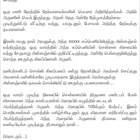
ஒரு மணி நேரத்தில் தேர்வானவர்களின் பெயரை அறிவித்தார்கள். அதில்
அருணின் பெயர் இருந்தது. அதன் பிறகு அன்றே நேர்முகத்தேர்வை
முடித்துவிட்டு வீட்டிற்கு வந்து, யாருடனும் பேசாமல் அடுத்த தேர்வுக்கு
தயாரானான்.
இரண்டாவது நாள் அவனுக்கு அந்த xxxxx கம்பெனியிலிருந்து மின்னஞ்சல்
வந்திருந்தது. ஒரு வாரத்தில் அந்த கம்பெனியின் சென்னை கிளையில்
வந்து சேருமாறு மின்னஞ்சலில் குறிப்பிட்டிருந்தது. அன்றே பெங்களூரிலிருந்து
சொந்த ஊருக்கு கிளம்பினான் அருண்.
நண்பர்களிடம் சொல்லி கிளம்பலாம் என்று தோன்றியும் அவர்கள் செய்தது
அவனால் மன்னிக்கவே முடியாததாக இருந்ததால் அவர்களுக்கு
மின்னஞ்சலில் தகவல் சொல்லிவிட்டு ஊருக்கு பயணமானான்...
ஒரு வாரம் முடிந்த நிலையில் சென்னையில் திருமண மண்டபம் போல்
விசாலமான அந்த கான்ஃபரன்ஸ் அறையில் கழுத்தில் டையுடன்
அமர்ந்திருந்தான் அருண். அந்த அறையில் 100க்கும் மேற்பட்ட இளம்
பொறியாளர்கள் முகத்தில் மகிழ்ச்சியுடனும் ஒரு விதமான எதிர்பார்ப்புடனும்
அமர்ந்திருந்தனர். அந்த அறையில் அருணால் தீபாவை எளிதாக
கண்டிபிடிக்க முடிந்தது. தீபாவாலும் தான்...
(தொடரும்...)