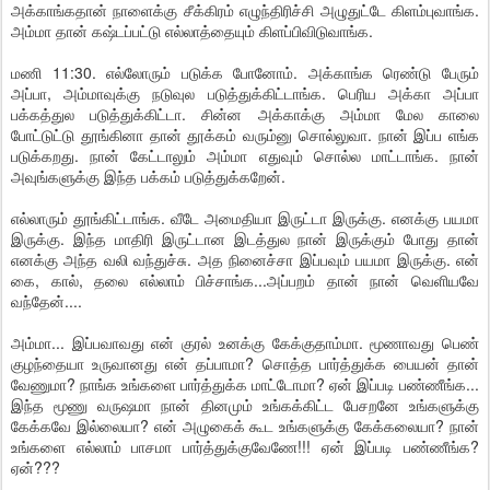
அக்காங்கதான் நாளைக்கு சீக்கிரம் எழுந்திரிச்சி அழுதுட்டே கிளம்புவாங்க.
அம்மா தான் கஷ்டப்பட்டு எல்லாத்தையும் கிளப்பிவிடுவாங்க.
மணி 11:30. எல்லோரும் படுக்க போனோம். அக்காங்க ரெண்டு பேரும்
அப்பா, அம்மாவுக்கு நடுவுல படுத்துக்கிட்டாங்க. பெரிய அக்கா அப்பா
பக்கத்துல படுத்துக்கிட்டா. சின்ன அக்காக்கு அம்மா மேல காலை
போட்டுட்டு தூங்கினா தான் தூக்கம் வரும்னு சொல்லுவா. நான் இப்ப எங்க
படுக்கறது. நான் கேட்டாலும் அம்மா எதுவும் சொல்ல மாட்டாங்க. நான்
அவுங்களுக்கு இந்த பக்கம் படுத்துக்கறேன்.
எல்லாரும் தூங்கிட்டாங்க. வீடே அமைதியா இருட்டா இருக்கு. எனக்கு பயமா
இருக்கு. இந்த மாதிரி இருட்டான இடத்துல நான் இருக்கும் போது தான்
எனக்கு அந்த வலி வந்துச்சு. அத நினைச்சா இப்பவும் பயமா இருக்கு. என்
கை, கால், தலை எல்லாம் பிச்சாங்க...அப்பறம் தான் நான் வெளியவே
வந்தேன்....
அம்மா... இப்பவாவது என் குரல் உனக்கு கேக்குதாம்மா. மூணாவது பெண்
குழந்தையா உருவானது என் தப்பாமா? சொத்த பார்த்துக்க பையன் தான்
வேணுமா? நாங்க உங்களை பார்த்துக்க மாட்டோமா? ஏன் இப்படி பண்ணீங்க...
இந்த மூணு வருஷமா நான் தினமும் உங்கக்கிட்ட பேசறனே உங்களுக்கு
கேக்கவே இல்லையா? என் அழுகைக் கூட உங்களுக்கு கேக்கலையா? நான்
உங்களை எல்லாம் பாசமா பார்த்துக்குவேணே!!! ஏன் இப்படி பண்ணீங்க?
ஏன்???